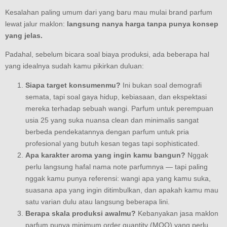
Kesalahan paling umum dari yang baru mau mulai brand parfum
lewat jalur maklon:
langsung nanya harga tanpa punya konsep
yang jelas.
Padahal, sebelum bicara soal biaya produksi, ada beberapa hal
yang idealnya sudah kamu pikirkan duluan:
Siapa target konsumenmu?
Ini bukan soal demografi
semata, tapi soal gaya hidup, kebiasaan, dan ekspektasi
mereka terhadap sebuah wangi. Parfum untuk perempuan
usia 25 yang suka nuansa clean dan minimalis sangat
berbeda pendekatannya dengan parfum untuk pria
profesional yang butuh kesan tegas tapi sophisticated.
Apa karakter aroma yang ingin kamu bangun?
Nggak
perlu langsung hafal nama note parfumnya — tapi paling
nggak kamu punya referensi: wangi apa yang kamu suka,
suasana apa yang ingin ditimbulkan, dan apakah kamu mau
satu varian dulu atau langsung beberapa lini.
Berapa skala produksi awalmu?
Kebanyakan jasa maklon
parfum punya minimum order quantity (MOQ) yang perlu