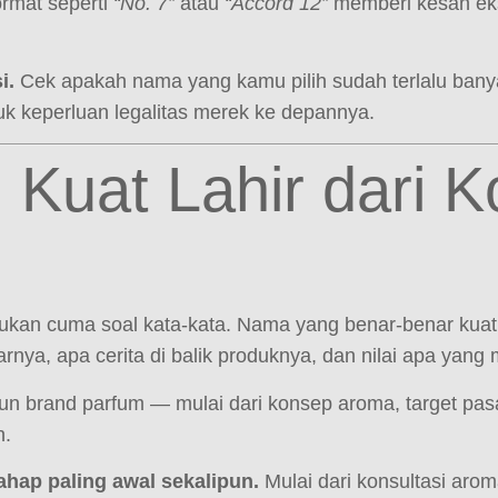
rmat seperti
“No. 7”
atau
“Accord 12”
memberi kesan eksk
i.
Cek apakah nama yang kamu pilih sudah terlalu bany
uk keperluan legalitas merek ke depannya.
 Kuat Lahir dari 
kan cuma soal kata-kata. Nama yang benar-benar kuat a
arnya, apa cerita di balik produknya, dan nilai apa ya
 brand parfum — mulai dari konsep aroma, target pasa
n.
hap paling awal sekalipun.
Mulai dari konsultasi ar