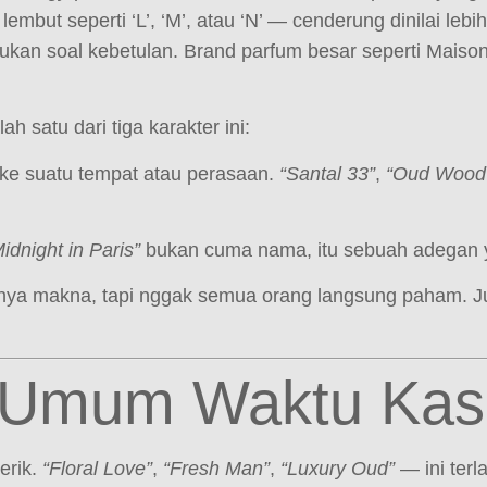
embut seperti ‘L’, ‘M’, atau ‘N’ — cenderung dinilai leb
kan soal kebetulan. Brand parfum besar seperti Maison
 satu dari tiga karakter ini:
e suatu tempat atau perasaan.
“Santal 33”
,
“Oud Wood
idnight in Paris”
bukan cuma nama, itu sebuah adegan ya
ya makna, tapi nggak semua orang langsung paham. Jus
n Umum Waktu Ka
erik.
“Floral Love”
,
“Fresh Man”
,
“Luxury Oud”
— ini terl