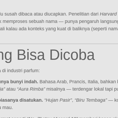
 susah dibaca atau diucapkan. Penelitian dari
Harvard
 memproses sebuah nama — punya pengaruh langsung
uali kalau ada konteks yang kuat di baliknya (seperti 
.
ang Bisa Dicoba
di industri parfum:
nya bunyi indah.
Bahasa Arab, Prancis, Italia, bahkan
ja”
atau
“Aura Rimba”
misalnya — terdengar lokal tapi 
iasanya disatukan.
“Hujan Pasir”
,
“Biru Tembaga”
— kon
u mau.