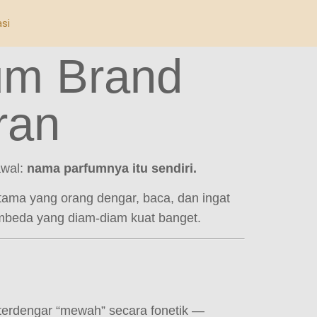
asi
um Brand
ran
awal:
nama parfumnya itu sendiri.
tama yang orang dengar, baca, dan ingat
embeda yang diam-diam kuat banget.
rdengar “mewah” secara fonetik —